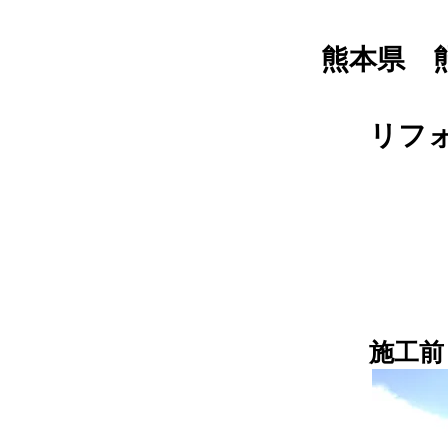
熊本県 
リフ
施工前