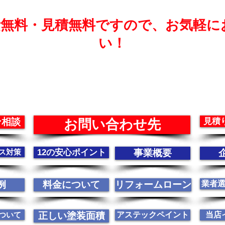
費無料・見積無料ですので、お気軽に
い！
ン相談
見積
お問い合わせ先
ス対策
12の安心ポイント
事業概要
例
料金について
リフォームローン
業者
ついて
正しい塗装面積
アステックペイント
当店