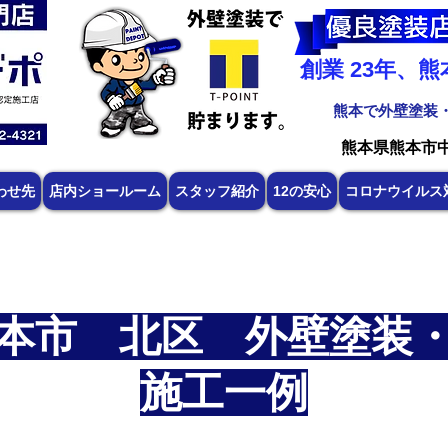
創業 23年、
​熊本で外壁塗装
​熊本県熊本市
わせ先
店内ショールーム
スタッフ紹介
12の安心
コロナウイルス
本市 北区 外壁塗装
施工一例