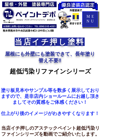
ME
NU
​熊本県熊本市中央区紺屋今町2-13中田ビル3階
当店イチ押し塗料
​屋根にも外壁にも塗装できて、長年塗り
替え不要‼
超低汚染リファインシリーズ
塗り板見本やサンプル等を数多く展示しており
ますので、是非店内ショールームにお越し頂き
ましてその質感をご体感ください！
仕上がり後のイメージがわきやすくなります！
当店イチ押しのアステックペイント超低汚染リ
ファインシリーズを動画でご紹介いたします。