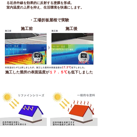
る近赤外線を効果的に反射する塗膜を形成。
室内温度の上昇を抑え、生活環境を快適にします。
・工場折板屋根で実験
施工前
施工後
​施工した箇所の表面温度が
１７．５℃
も低下しました