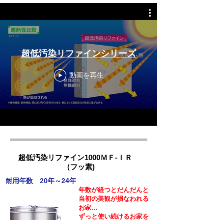
超低汚染リファインシリーズ
動画を再生
超低汚染リファイン1000ＭＦ-ＩＲ
（フッ素)
耐用年数 20年～24年
年数が経つとだんだんと
当初の美観が損なわれる
お家…
ずっと使い続けるお家を