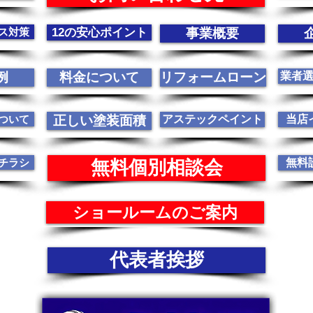
ス対策
12の安心ポイント
事業概要
例
料金について
リフォームローン
業者
ついて
正しい塗装面積
アステックペイント
当店
チラシ
無料
無料個別相談会
ショールームのご案内
代表者挨拶