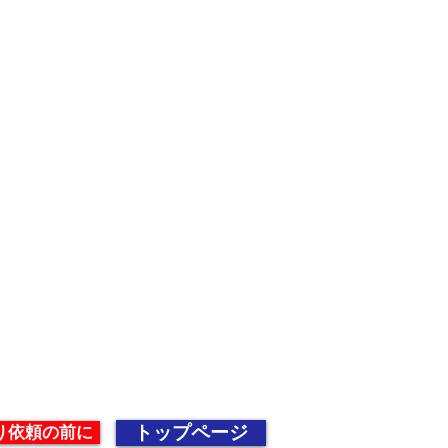
ck 点検する A：
安全管理の徹底に努め
行する
トップページ
り依頼の前に