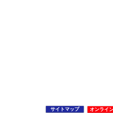
一、PDCA サイク
（P：Plan＝計画
Action 改善する）
一、常に4s（整理
る
一、報告・連絡・相
一、塗装を通じて社
サイトマップ
オンライ