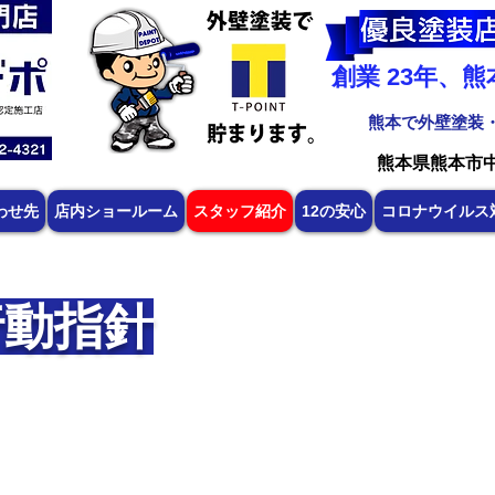
創業 23年、
​熊本で外壁塗装
​熊本県熊本市
わせ先
店内ショールーム
スタッフ紹介
12の安心
コロナウイルス
行動指針