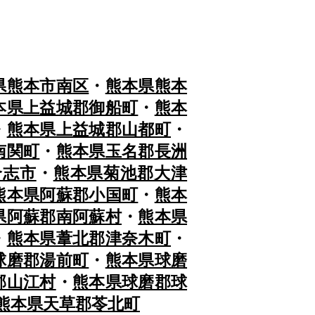
県熊本市南区
・
熊本県熊本
本県上益城郡御船町
・
熊本
・
熊本県上益城郡山都町
・
南関町
・
熊本県玉名郡長洲
合志市
・
熊本県菊池郡大津
熊本県阿蘇郡小国町
・
熊本
県阿蘇郡南阿蘇村
・
熊本県
・
熊本県葦北郡津奈木町
・
球磨郡湯前町
・
熊本県球磨
郡山江村
・
熊本県球磨郡球
熊本県天草郡苓北町