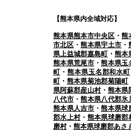
【熊本県内全域対応】
熊本県熊本市中央区
・
熊
市北区
・
熊本県宇土市
・
県上益城郡嘉島町
・
熊本
熊本県荒尾市
・
熊本県玉
町
・
熊本県玉名郡和水町
町
・
熊本県菊池郡菊陽町
県阿蘇郡産山村
・
熊本県
八代市
・
熊本県八代郡氷
熊本県人吉市
・
熊本県球
郡水上村
・
熊本県球磨郡
磨村
・
熊本県球磨郡あさ