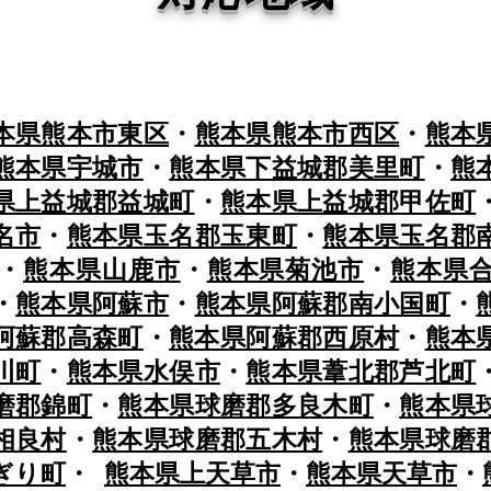
本県熊本市東区
・
熊本県熊本市西区
・
熊本
熊本県宇城市
・
熊本県下益城郡美里町
・
熊
県上益城郡益城町
・
熊本県上益城郡甲佐町
名市
・
熊本県玉名郡玉東町
・
熊本県玉名郡
・
熊本県山鹿市
・
熊本県菊池市
・
熊本県
・
熊本県阿蘇市
・
熊本県阿蘇郡南小国町
・
阿蘇郡高森町
・
熊本県阿蘇郡西原村
・
熊本
川町
・
熊本県水俣市
・
熊本県葦北郡芦北町
磨郡錦町
・
熊本県球磨郡多良木町
・
熊本県
相良村
・
熊本県球磨郡五木村
・
熊本県球磨
ぎり町
・
熊本県上天草市
・
熊本県天草市
・