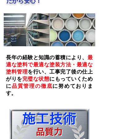
だから安心！
長年の経験と知識の蓄積により、
最
適な塗料で最適な塗装方法・最適な
塗料管理
を行い、工事完了後の仕上
がりを
完璧な状態
にもっていくため
に
品質管理の徹底
に努めておりま
す。