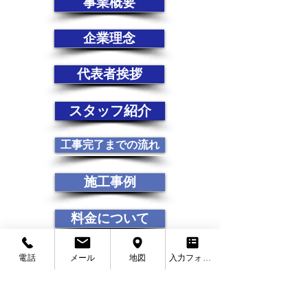
事業概要
企業理念
代表者挨拶
スタッフ紹介
工事完了までの流れ
施工事例
料金について
リフォームローン
電話
メール
地図
入力フォーム
業者選びのポイント