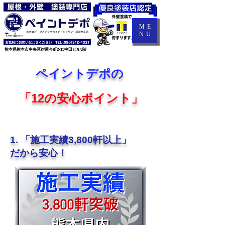
ME
NU
​熊本県熊本市中央区紺屋今町2-13中田ビル3階
ペイントデポの
「12の安心ポイント」
1. 「施工実績3,800軒以上」
だから安心！