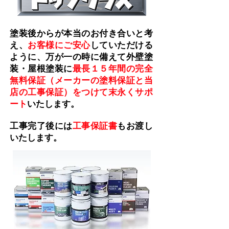
塗装後からが本当のお付き合いと考
え、
お客様にご安心
していただける
ように、万が一の時に備えて外壁塗
装・屋根塗装に
最長１５年間の完全
無料保証（メーカーの塗料保証と当
店の工事保証）をつけて末永くサポ
ート
いたします。
工事完了後には
工事保証書
もお渡し
いたします。