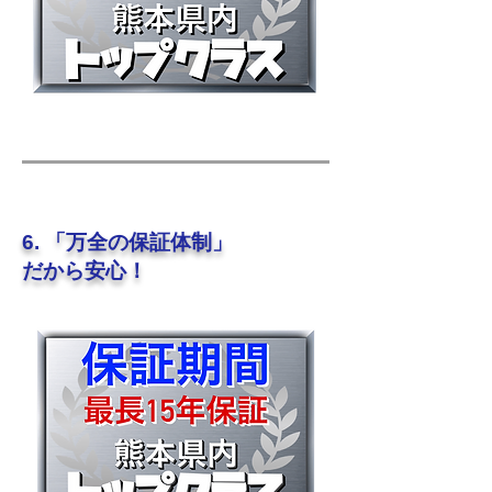
6. 「万全の保証体制​」
だから安心！