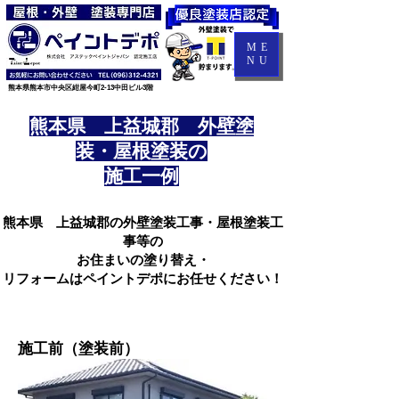
ME
NU
​熊本県熊本市中央区紺屋今町2-13中田ビル3階
熊本県 上益城郡 外壁塗
装・屋根塗装の
施工一例
熊本県 上益城郡の外壁塗装工事・屋根塗装工
事等の
お住まいの塗り替え・
リフォームはペイントデポにお任せください！
施工前（塗装前）