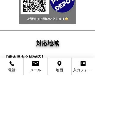
対応地域
【熊本県内全域対応】
熊本県熊本市中央区
・
熊本県熊本市東区
・
熊本
電話
メール
地図
入力フォーム
県熊本市西区
・
熊本県熊本市南区
・
熊本県熊本
市北区
・
熊本県宇土市
・
熊本県宇城市
・
熊本県
下益城郡美里町
・
熊本県上益城郡御船町
・
熊本
県上益城郡嘉島町
・
熊本県上益城郡益城町
・
熊
本県上益城郡甲佐町
・
熊本県上益城郡山都町
・
熊本県荒尾市
・
熊本県玉名市
・
熊本県玉名郡玉
東町
・
熊本県玉名郡南関町
・
熊本県玉名郡長洲
町
・
熊本県玉名郡和水町
・
熊本県山鹿市
・
熊本
県菊池市
・
熊本県合志市
・
熊本県菊池郡大津
町
・
熊本県菊池郡菊陽町
・
熊本県阿蘇市
・
熊本
県阿蘇郡南小国町
・
熊本県阿蘇郡小国町
・
熊本
県阿蘇郡産山村
・
熊本県阿蘇郡高森町
・
熊本県