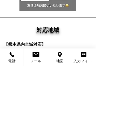
対応地域
【熊本県内全域対応】
熊本県熊本市中央区
・
熊本県熊本市東区
・
熊本
県熊本市西区
・
熊本県熊本市南区
・
熊本県熊本
電話
メール
地図
入力フォーム
市北区
・
熊本県宇土市
・
熊本県宇城市
・
熊本県
下益城郡美里町
・
熊本県上益城郡御船町
・
熊本
県上益城郡嘉島町
・
熊本県上益城郡益城町
・
熊
本県上益城郡甲佐町
・
熊本県上益城郡山都町
・
熊本県荒尾市
・
熊本県玉名市
・
熊本県玉名郡玉
東町
・
熊本県玉名郡南関町
・
熊本県玉名郡長洲
町
・
熊本県玉名郡和水町
・
熊本県山鹿市
・
熊本
県菊池市
・
熊本県合志市
・
熊本県菊池郡大津
町
・
熊本県菊池郡菊陽町
・
熊本県阿蘇市
・
熊本
県阿蘇郡南小国町
・
熊本県阿蘇郡小国町
・
熊本
県阿蘇郡産山村
・
熊本県阿蘇郡高森町
・
熊本県
阿蘇郡西原村
・
熊本県阿蘇郡南阿蘇村
・
熊本県
八代市
・
熊本県八代郡氷川町
・
熊本県水俣市
・