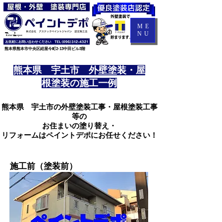
ME
NU
​熊本県熊本市中央区紺屋今町2-13中田ビル3階
熊本県 宇土市 外壁塗装・屋
根塗装の施工一例
熊本県 宇土市の外壁塗装工事・屋根塗装工事
等の
お住まいの塗り替え・
リフォームはペイントデポにお任せください！
施工前（塗装前）