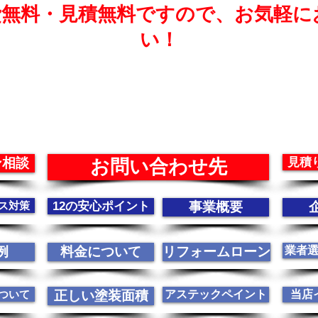
費無料・見積無料ですので、お気軽に
い！
ン相談
見積
お問い合わせ先
ス対策
12の安心ポイント
事業概要
例
料金について
リフォームローン
業者
ついて
正しい塗装面積
アステックペイント
当店