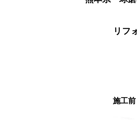
リフ
施工前