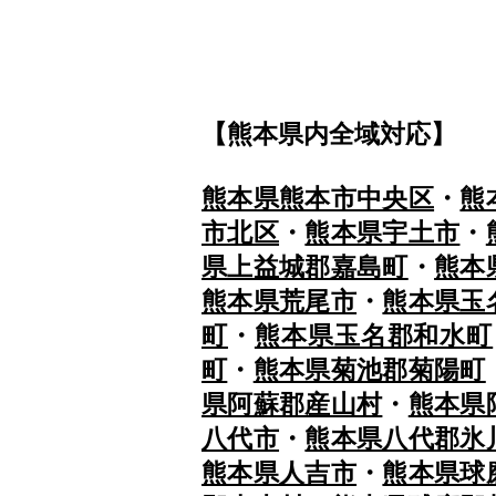
【熊本県内全域対応】
熊本県熊本市中央区
・
熊
市北区
・
熊本県宇土市
・
県上益城郡嘉島町
・
熊本
熊本県荒尾市
・
熊本県玉
町
・
熊本県玉名郡和水町
町
・
熊本県菊池郡菊陽町
県阿蘇郡産山村
・
熊本県
八代市
・
熊本県八代郡氷
熊本県人吉市
・
熊本県球