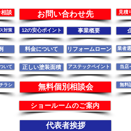
ン相談
見積
お問い合わせ先
ス対策
12の安心ポイント
事業概要
例
料金について
リフォームローン
業者
ついて
正しい塗装面積
アステックペイント
当店
チラシ
無料
無料個別相談会
ショールームのご案内
代表者挨拶