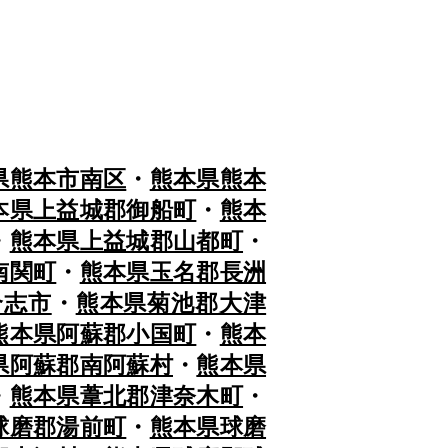
県熊本市南区
・
熊本県熊本
本県上益城郡御船町
・
熊本
・
熊本県上益城郡山都町
・
南関町
・
熊本県玉名郡長洲
合志市
・
熊本県菊池郡大津
熊本県阿蘇郡小国町
・
熊本
県阿蘇郡南阿蘇村
・
熊本県
・
熊本県葦北郡津奈木町
・
球磨郡湯前町
・
熊本県球磨