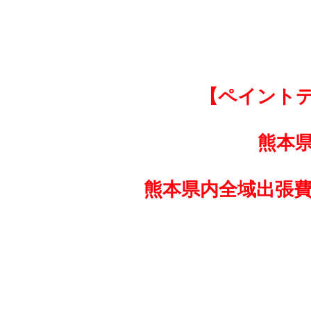
【ペイント
熊本
熊本県内全域出張