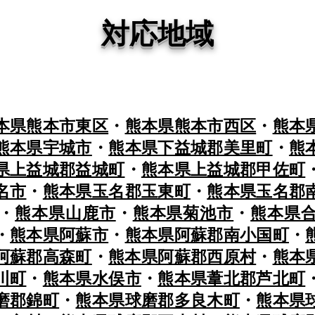
対応地域
本県熊本市東区
・
熊本県熊本市西区
・
熊本
熊本県宇城市
・
熊本県下益城郡美里町
・
熊
県上益城郡益城町
・
熊本県上益城郡甲佐町
名市
・
熊本県玉名郡玉東町
・
熊本県玉名郡
・
熊本県山鹿市
・
熊本県菊池市
・
熊本県
・
熊本県阿蘇市
・
熊本県阿蘇郡南小国町
・
阿蘇郡高森町
・
熊本県阿蘇郡西原村
・
熊本
川町
・
熊本県水俣市
・
熊本県葦北郡芦北町
磨郡錦町
・
熊本県球磨郡多良木町
・
熊本県